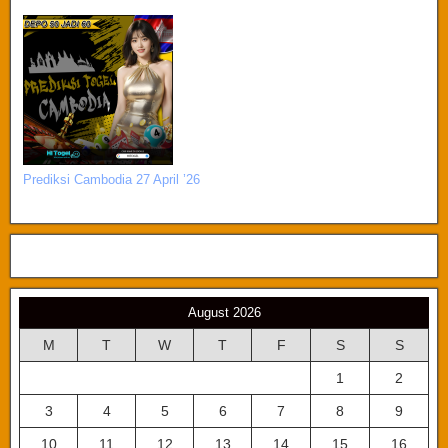
Prediksi Cambodia 27 April ’26
August 2026
M
T
W
T
F
S
S
1
2
3
4
5
6
7
8
9
10
11
12
13
14
15
16