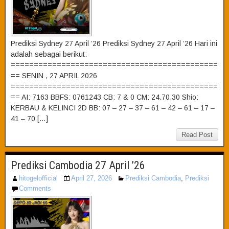
Prediksi Sydney 27 April ’26 Prediksi Sydney 27 April ’26 Hari ini
adalah sebagai berikut:
=============================================
== SENIN , 27 APRIL 2026
=============================================
== AI: 7163 BBFS: 0761243 CB: 7 & 0 CM: 24.70.30 Shio:
KERBAU & KELINCI 2D BB: 07 – 27 – 37 – 61 – 42 – 61 – 17 –
41 – 70 […]
Read Post
Prediksi Cambodia 27 April ’26
hitogelofficial
April 27, 2026
Prediksi Cambodia
,
Prediksi
Comments