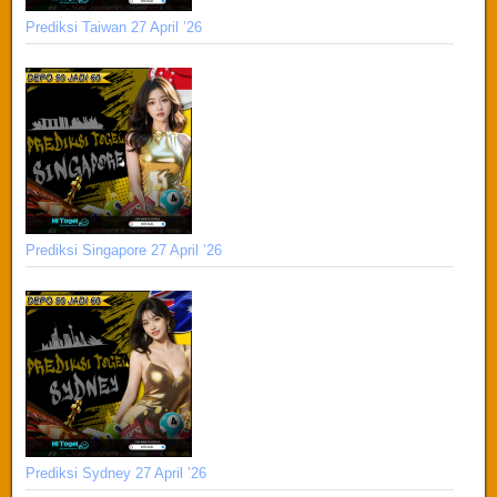
Prediksi Taiwan 27 April ’26
Prediksi Singapore 27 April ’26
Prediksi Sydney 27 April ’26