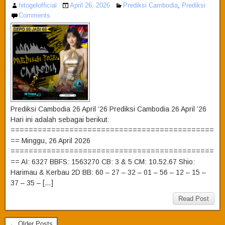
hitogelofficial
April 26, 2026
Prediksi Cambodia
,
Prediksi
Comments
Prediksi Cambodia 26 April ’26 Prediksi Cambodia 26 April ’26
Hari ini adalah sebagai berikut:
=============================================
== Minggu, 26 April 2026
=============================================
== AI: 6327 BBFS: 1563270 CB: 3 & 5 CM: 10.52.67 Shio:
Harimau & Kerbau 2D BB: 60 – 27 – 32 – 01 – 56 – 12 – 15 –
37 – 35 – […]
Read Post
← Older Posts