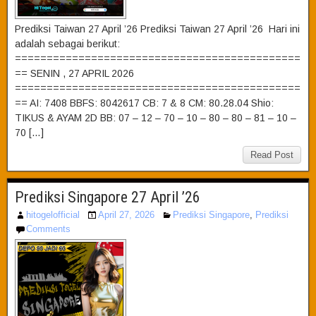
Prediksi Taiwan 27 April ’26 Prediksi Taiwan 27 April ’26 Hari ini
adalah sebagai berikut:
=============================================
== SENIN , 27 APRIL 2026
=============================================
== AI: 7408 BBFS: 8042617 CB: 7 & 8 CM: 80.28.04 Shio:
TIKUS & AYAM 2D BB: 07 – 12 – 70 – 10 – 80 – 80 – 81 – 10 –
70 […]
Read Post
Prediksi Singapore 27 April ’26
hitogelofficial
April 27, 2026
Prediksi Singapore
,
Prediksi
Comments