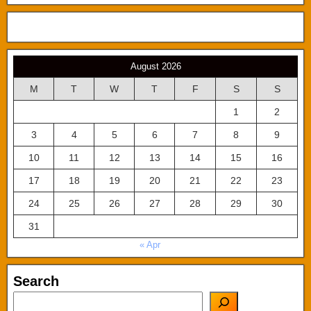
August 2026
M
T
W
T
F
S
S
1
2
3
4
5
6
7
8
9
10
11
12
13
14
15
16
17
18
19
20
21
22
23
24
25
26
27
28
29
30
31
« Apr
Search