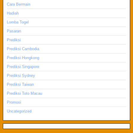
Cara Bermain
Hadiah
Lomba Togel
Pasaran
Prediksi
Prediksi Cambodia
Prediksi Hongkong
Prediksi Singapore
Prediksi Sydney
Prediksi Taiwan
Prediksi Toto Macau
Promosi
Uncategorized